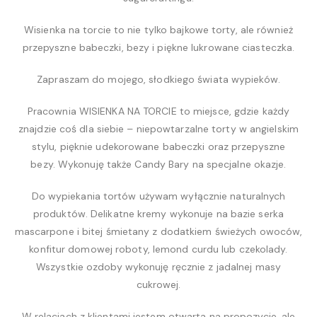
Wisienka na torcie to nie tylko bajkowe torty, ale również
przepyszne babeczki, bezy i piękne lukrowane ciasteczka.
Zapraszam do mojego, słodkiego świata wypieków.
Pracownia WISIENKA NA TORCIE to miejsce, gdzie każdy
znajdzie coś dla siebie – niepowtarzalne torty w angielskim
stylu, pięknie udekorowane babeczki oraz przepyszne
bezy. Wykonuję także Candy Bary na specjalne okazje.
Do wypiekania tortów używam wyłącznie naturalnych
produktów. Delikatne kremy wykonuje na bazie serka
mascarpone i bitej śmietany z dodatkiem świeżych owoców,
konfitur domowej roboty, lemond curdu lub czekolady.
Wszystkie ozdoby wykonuję ręcznie z jadalnej masy
cukrowej.
W relacjach z klientami jestem otwarta na propozycje, ale